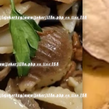
/lejokerbzy/www/joker/i18n.php
on line
158
ww/joker/i18n.php
on line
158
/lejokerbzy/www/joker/i18n.php
on line
158