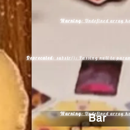
Warning
: Undefined array
Deprecated
: substr(): Passing null to para
Warning
: Undefined array
Bar