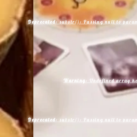
Deprecated
: substr(): Passing null to para
Warning
: Undefined array
Deprecated
: substr(): Passing null to para