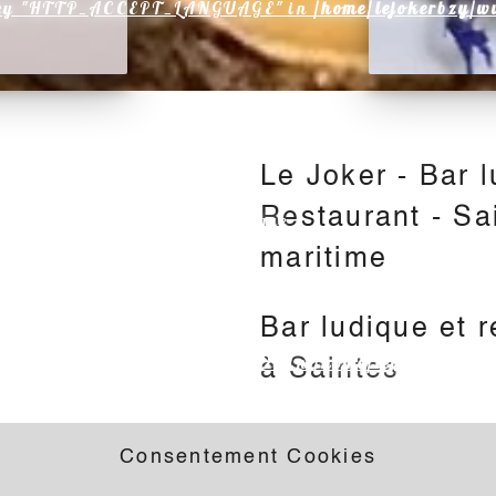
 key "HTTP_ACCEPT_LANGUAGE" in
/home/lejokerbzy/w
meter #1 ($string) of type string is deprecated in
/home
Le Joker - Bar l
Restaurant - Sa
Boutique
maritime
Bar ludique et 
 key "HTTP_ACCEPT_LANGUAGE" in
/home/lejokerbzy/w
à Saintes
10 rue de la côte de
Consentement Cookies