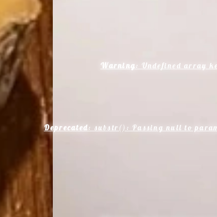
Warning
: Undefined array
Deprecated
: substr(): Passing null to para