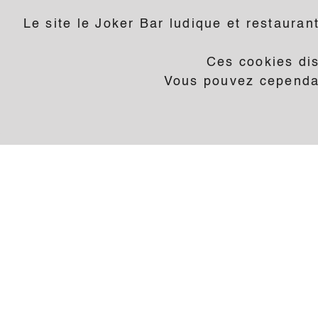
: 0546967318
Deprecated
: substr(): Passing null to para
Le site le Joker Bar ludique et restauran
: lejokerbarludique
Ces cookies dis
Vous pouvez cependan