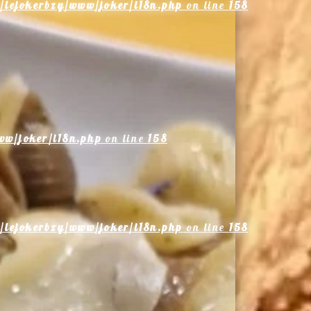
/lejokerbzy/www/joker/i18n.php
on line
158
ww/joker/i18n.php
on line
158
/lejokerbzy/www/joker/i18n.php
on line
158