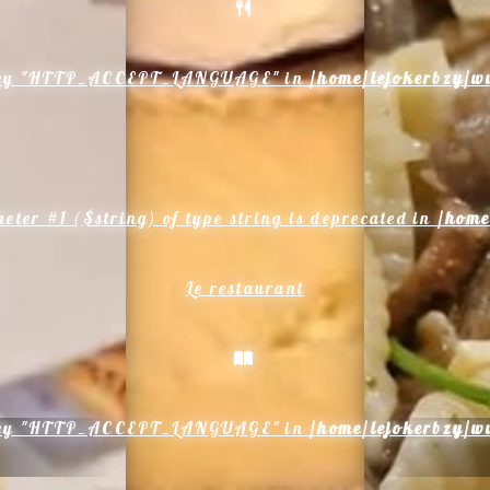
 key "HTTP_ACCEPT_LANGUAGE" in
/home/lejokerbzy/w
meter #1 ($string) of type string is deprecated in
/home
Le restaurant
 key "HTTP_ACCEPT_LANGUAGE" in
/home/lejokerbzy/w