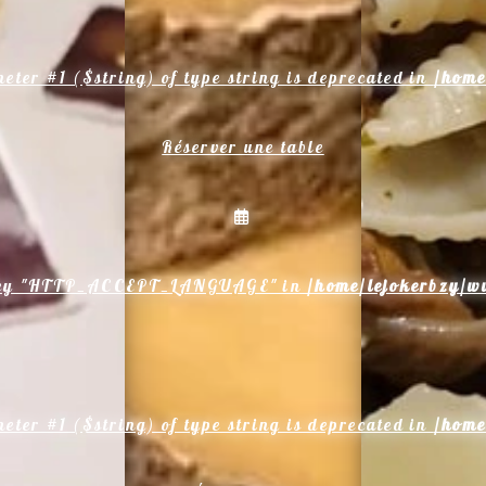
meter #1 ($string) of type string is deprecated in
/home
Réserver une table
 key "HTTP_ACCEPT_LANGUAGE" in
/home/lejokerbzy/w
meter #1 ($string) of type string is deprecated in
/home