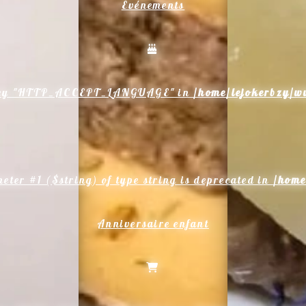
Événements
 key "HTTP_ACCEPT_LANGUAGE" in
/home/lejokerbzy/w
meter #1 ($string) of type string is deprecated in
/home
Anniversaire enfant