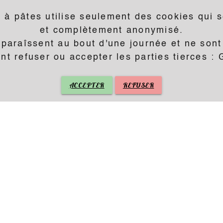
meter #1 ($string) of type string is deprecated in
/home
Horaires
t à pâtes utilise seulement des cookies qui s
@gmail.com
et complètement anonymisé.
Contact
lundi Fermé
paraîssent au bout d'une journée et ne sont
t refuser ou accepter les parties tierces :
mardi de 11:00 à 14:
mercredi de 11:00 à 
ACCEPTER
REFUSER
jeudi de 11:00 à 14:
vendredi de 11:00 à 
00:00
samedi de 15:00 à 0
dimanche Fermé