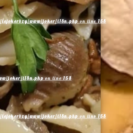
/lejokerbzy/www/joker/i18n.php
on line
158
ww/joker/i18n.php
on line
158
/lejokerbzy/www/joker/i18n.php
on line
158