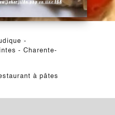
ww/joker/i18n.php
on line
158
/lejokerbzy/www/joker/i18n.php
on line
158
udique -
intes - Charente-
restaurant à pâtes
ww/joker/i18n.php
on line
158
 beauté, 17100 Saintes