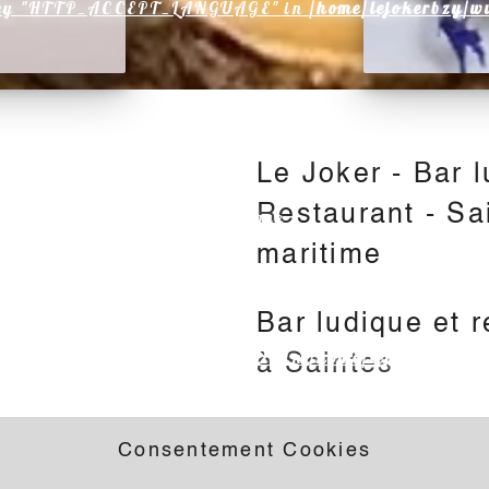
 key "HTTP_ACCEPT_LANGUAGE" in
/home/lejokerbzy/w
meter #1 ($string) of type string is deprecated in
/home
Le Joker - Bar l
Restaurant - Sa
Boutique
maritime
Bar ludique et 
 key "HTTP_ACCEPT_LANGUAGE" in
/home/lejokerbzy/w
à Saintes
10 rue de la côte de
Consentement Cookies