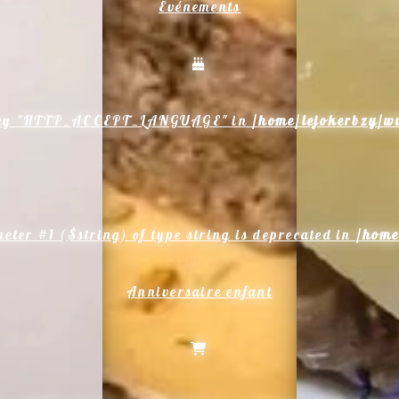
Événements
 key "HTTP_ACCEPT_LANGUAGE" in
/home/lejokerbzy/w
meter #1 ($string) of type string is deprecated in
/home
Anniversaire enfant