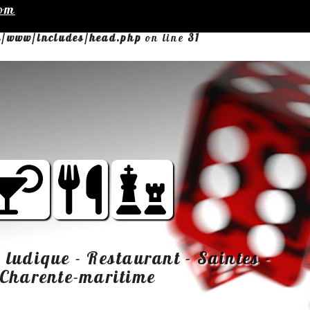
com
y/www/includes/head.php
on line
31
 ludique - Restaurant - Saintes -
Charente-maritime