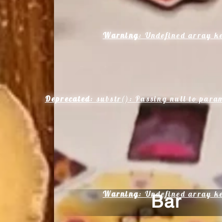
Warning
: Undefined array
Deprecated
: substr(): Passing null to para
Warning
: Undefined array
Bar