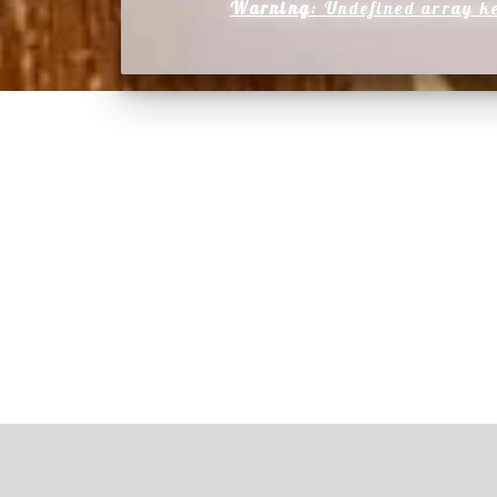
Warning
: Undefined array
Deprecated
: substr(): Passing null to para
Warning
: Undefined array