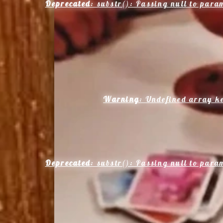
Deprecated
: substr(): Passing null to para
Warning
: Undefined array
Deprecated
: substr(): Passing null to para