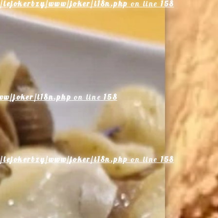
/lejokerbzy/www/joker/i18n.php
on line
158
ww/joker/i18n.php
on line
158
/lejokerbzy/www/joker/i18n.php
on line
158