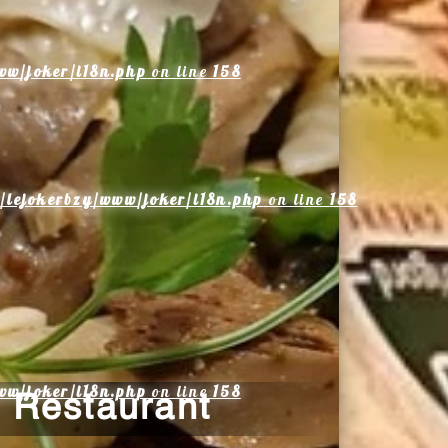
ww/joker/i18n.php
on line
158
/lejokerbzy/www/joker/i18n.php
on line
158
ww/joker/i18n.php
on line
158
Restaurant