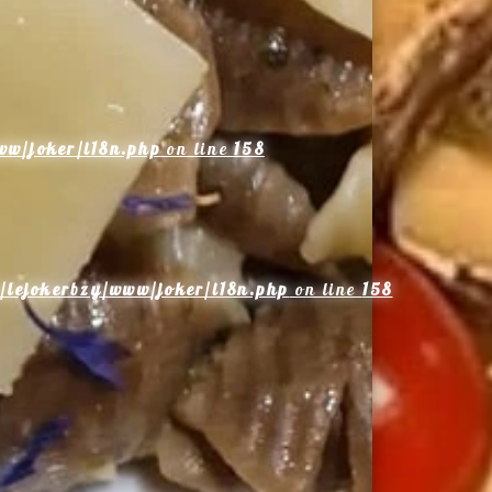
ww/joker/i18n.php
on line
158
/lejokerbzy/www/joker/i18n.php
on line
158