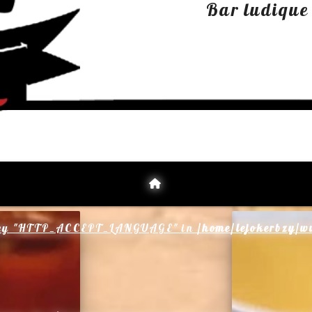
Bar ludique 
 key "HTTP_ACCEPT_LANGUAGE" in
/home/lejokerbzy/w